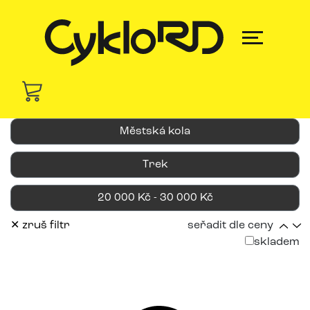
Městská kola
Trek
20 000 Kč - 30 000 Kč
✕ zruš filtr
seřadit dle ceny
skladem