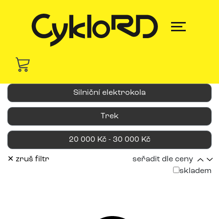
Silniční elektrokola
Trek
20 000 Kč - 30 000 Kč
✕ zruš filtr
seřadit dle ceny
skladem