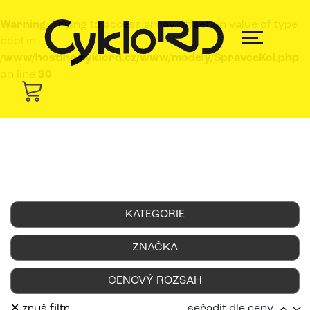
Warning
: Trying to access array offset on value of type
bool in
/www/hosting/cyklord.cz/www/modely/SpravceKol.php
on line
30
KATEGORIE
ZNAČKA
CENOVÝ ROZSAH
✕ zruš filtr
seřadit dle ceny