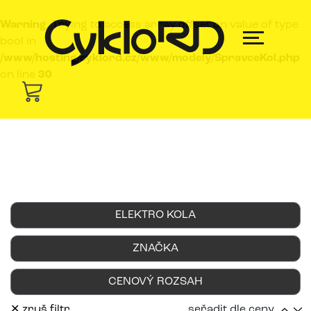
Warning
: Trying to access array offset on value of type
bool in
/www/hosting/cyklord.cz/www/modely/SpravceKol.php
on line
30
ELEKTRO KOLA
ZNAČKA
CENOVÝ ROZSAH
✕ zruš filtr
seřadit dle ceny