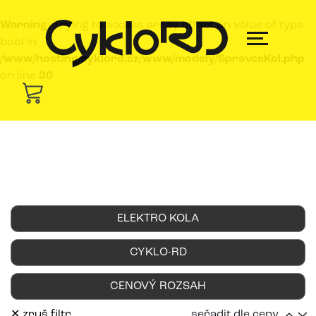
Warning
: Trying to access array offset on value of type
bool in
/www/hosting/cyklord.cz/www/modely/SpravceKol.php
on line
30
ELEKTRO KOLA
CYKLO-RD
CENOVÝ ROZSAH
✕ zruš filtr
seřadit dle ceny