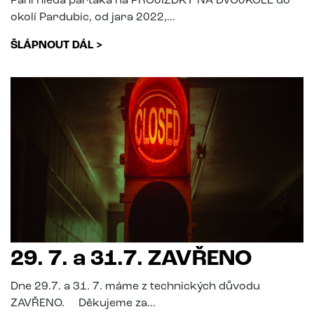
Paní hledá parťáka na PROJÍŽĎKY NA DVOJKOLE do
okolí Pardubic, od jara 2022,...
ŠLÁPNOUT DÁL >
29. 7. a 31.7. ZAVŘENO
Dne 29.7. a 31. 7. máme z technických důvodu
ZAVŘENO. Děkujeme za...