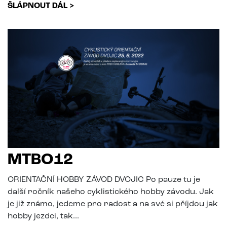
ŠLÁPNOUT DÁL >
MTBO12
ORIENTAČNÍ HOBBY ZÁVOD DVOJIC Po pauze tu je
další ročník našeho cyklistického hobby závodu. Jak
je již známo, jedeme pro radost a na své si příjdou jak
hobby jezdci, tak...