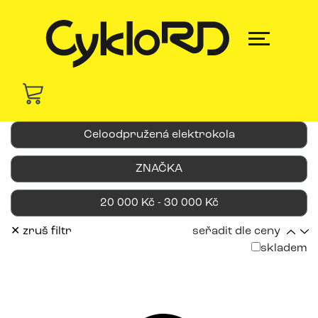
Celoodpružená elektrokola
ZNAČKA
20 000 Kč - 30 000 Kč
✕ zruš filtr
seřadit dle ceny
skladem