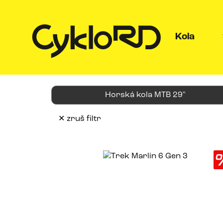
(curre
Kola
Horská kola MTB 29"
✕ zruš filtr