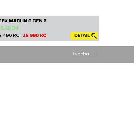
REK MARLIN 6 GEN 3
KLADEM
3 490 KČ
18 990 KČ
DETAIL
tvorba