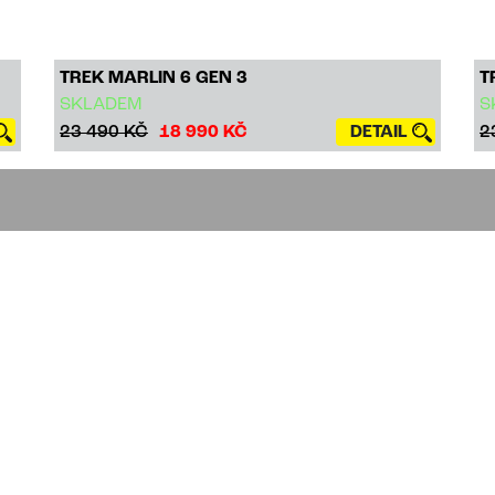
TREK MARLIN 6 GEN 3
T
SKLADEM
S
23 490 KČ
18 990 KČ
DETAIL
2