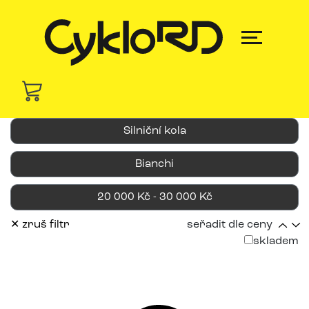
Silniční kola
Bianchi
20 000 Kč - 30 000 Kč
✕ zruš filtr
seřadit dle ceny
skladem