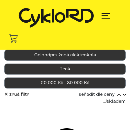
Celoodpružená elektrokola
Trek
20 000 Kč - 30 000 Kč
✕ zruš filtr
seřadit dle ceny
skladem