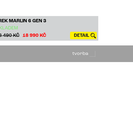
REK MARLIN 6 GEN 3
KLADEM
3 490 KČ
18 990 KČ
DETAIL
tvorba