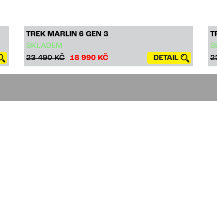
TREK MARLIN 6 GEN 3
T
SKLADEM
S
23 490 KČ
18 990 KČ
DETAIL
2