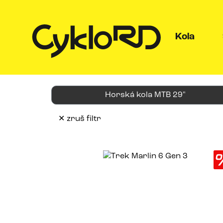
(curre
Kola
Horská kola MTB 29"
✕ zruš filtr